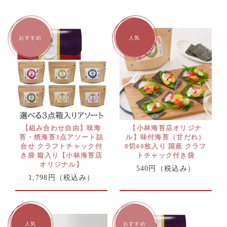
【組み合わせ自由】味海
【小林海苔店オリジナ
苔・焼海苔3点アソート詰
ル】味付海苔（甘だれ）
合せ クラフトチャック付
8切40枚入り 国産 クラフ
き袋 箱入り【小林海苔店
トチャック付き袋
オリジナル】
540円
（税込み）
1,798円
（税込み）