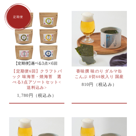
【定期便6回】クラフトパ
香味撰 味のり ダルマ缶
ック 味海苔・焼海苔 選
こんぶ 8切60枚入り 国産
べる3点アソートセット<
810円
（税込み）
送料込み>
1,780円
（税込み）