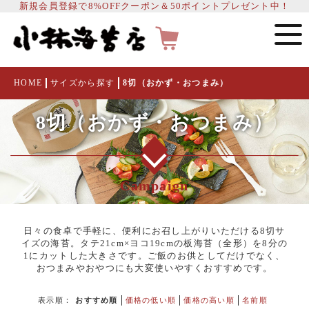
新規会員登録で8%OFFクーポン＆50ポイントプレゼント中！
HOME
サイズから探す
8切（おかず・おつまみ）
8切（おかず・おつまみ）
Campaign
日々の食卓で手軽に、便利にお召し上がりいただける8切サ
イズの海苔。タテ21cm×ヨコ19cmの板海苔（全形）を8分の
1にカットした大きさです。ご飯のお供としてだけでなく、
おつまみやおやつにも大変使いやすくおすすめです。
表示順：
おすすめ順
価格の低い順
価格の高い順
名前順