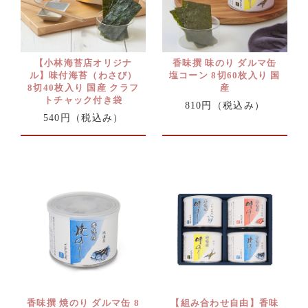
【小林海苔店オリジナ
香味撰 味のり ダルマ缶
ル】味付海苔（わさび）
塩コーン 8切60枚入り 国
8切40枚入り 国産 クラフ
産
トチャック付き袋
810円
（税込み）
540円
（税込み）
香味撰 焼のり ダルマ缶 8
【組み合わせ自由】香味