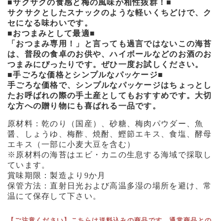
■サクサクの食感と梅の風味が相性抜群！■
サクサクとしたスナックのような軽いくちどけで、ク
セになる味わいです。
■おつまみとして最適■
「おつまみ専用！」と言っても過言ではないこの海苔
は、普段の食卓のお供や、ハイボールなどのお酒のお
つまみにぴったりです。ぜひ一度お試しください。
■手ごろな価格とシンプルなパッケージ■
手ごろな価格で、シンプルなパッケージはちょっとし
たお呼ばれの際の手土産としてもおすすめです。大切
な方への贈り物にも喜ばれる一品です。
原材料：乾のり（国産）、砂糖、梅肉パウダー、魚
醤、しょうゆ、梅酢、焼酎、鰹節エキス、食塩、酵母
エキス（一部に小麦大豆を含む）
※原材料の海苔はエビ・カニの生息する海域で採取し
ています。
賞味期限：製造より9か月
保管方法：直射日光および高温多湿の場所を避け、常
温にて保存して下さい。
【ご注意ください】こちらは送料込みの商品です。通常商品との