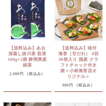
【送料込み】あお
【送料込み】味付
深蒸し掛川茶 煎茶
海苔（甘だれ） 8切
100g×2袋 静岡県産
40枚入り 国産 クラ
緑茶
フトチャック付き
袋＜小林海苔店オ
2,088円
（税込み）
リジナル＞
880円
（税込み）