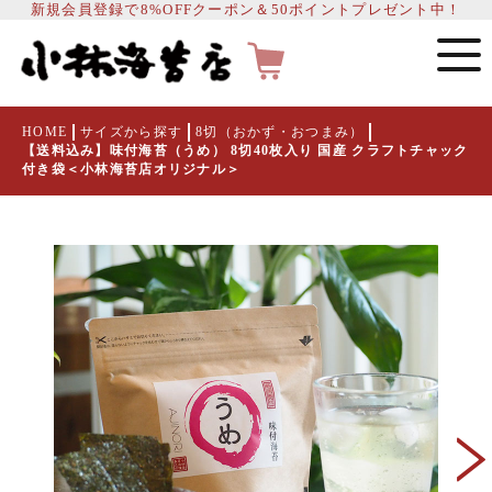
新規会員登録で8%OFFクーポン＆50ポイントプレゼント中！
HOME
サイズから探す
8切（おかず・おつまみ）
【送料込み】味付海苔（うめ） 8切40枚入り 国産 クラフトチャック
付き袋＜小林海苔店オリジナル＞