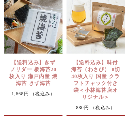
【送料込み】きず
【送料込み】味付
ノリダー 板海苔20
海苔（わさび） 8切
枚入り 瀬戸内産 焼
40枚入り 国産 クラ
海苔 きず海苔
フトチャック付き
袋＜小林海苔店オ
1,668円
（税込み）
リジナル＞
880円
（税込み）