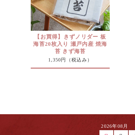
【お買得】きずノリダー 板
海苔20枚入り 瀬戸内産 焼海
苔 きず海苔
1,350円
（税込み）
2026年08月