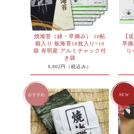
焼海苔（緑・早摘み） 10帖
【
箱入り 板海苔10枚入り×10
早摘
袋 有明産 アルミチャック付
り
き袋
8,802円
（税込み）