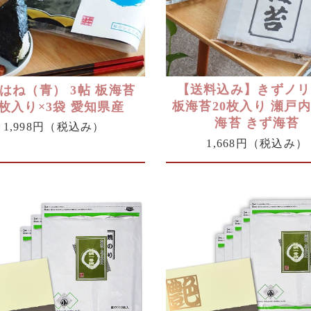
【送料込み】きずノリ
はね（青） 3帖 板海苔
板海苔20枚入り 瀬戸内
0枚入り×3袋 愛知県産
海苔 きず海苔
1,998円
（税込み）
1,668円
（税込み）