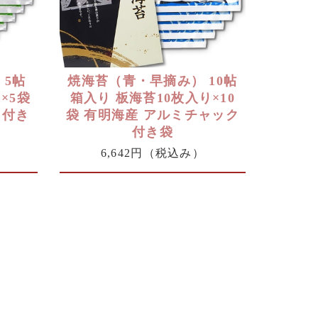
 5帖
焼海苔（青・早摘み） 10帖
×5袋
箱入り 板海苔10枚入り×10
ク付き
袋 有明海産 アルミチャック
付き袋
6,642円
（税込み）