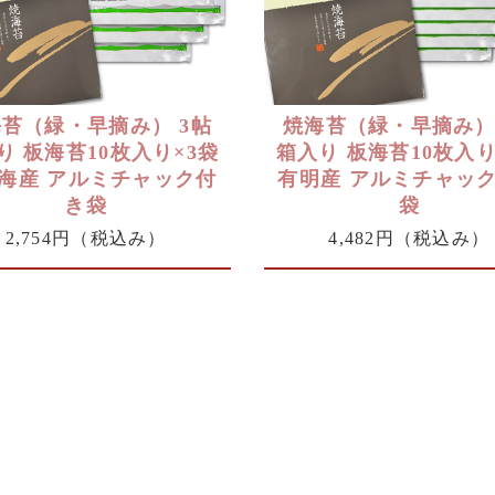
苔（緑・早摘み） 3帖
焼海苔（緑・早摘み）
り 板海苔10枚入り×3袋
箱入り 板海苔10枚入り
海産 アルミチャック付
有明産 アルミチャッ
き袋
袋
2,754円
（税込み）
4,482円
（税込み）