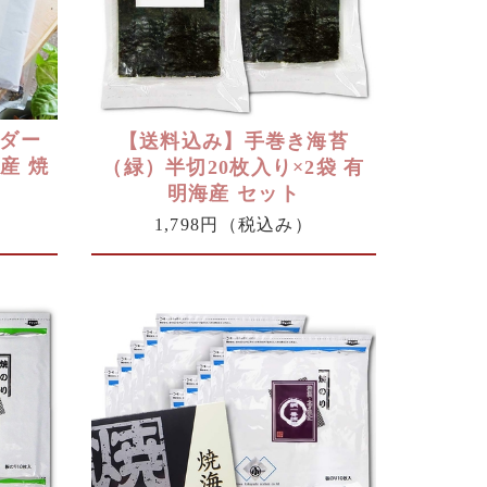
ダー
【送料込み】手巻き海苔
産 焼
（緑）半切20枚入り×2袋 有
明海産 セット
1,798円
（税込み）