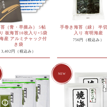
苔（青・早摘み） 5帖
手巻き海苔（緑） 半切
り 板海苔10枚入り×5袋
入り 有明海産
海産 アルミチャック付
756円
（税込み）
き袋
3,402円
（税込み）