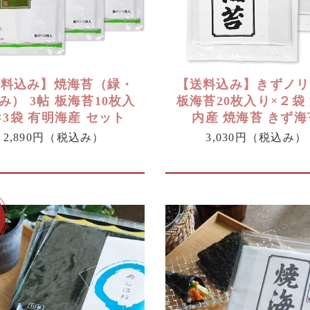
送料込み】焼海苔（緑・
【送料込み】きずノリ
み） 3帖 板海苔10枚入
板海苔20枚入り×２袋
×3袋 有明海産 セット
内産 焼海苔 きず海
2,890円
（税込み）
3,030円
（税込み）