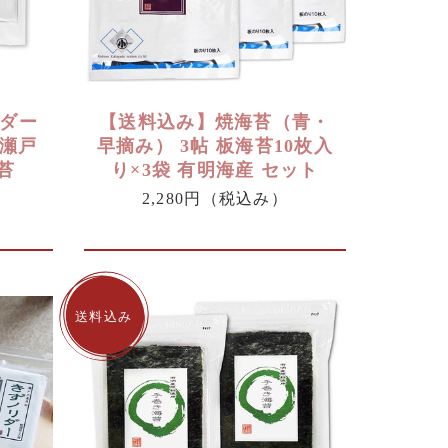
ダー
【送料込み】焼海苔（青・
 瀬戸
早摘み） 3帖 板海苔10枚入
苔
り×3袋 有明海産 セット
2,280円
（税込み）