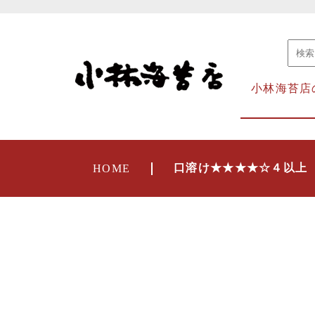
小林海苔店
口溶け★★★★☆４以上
HOME