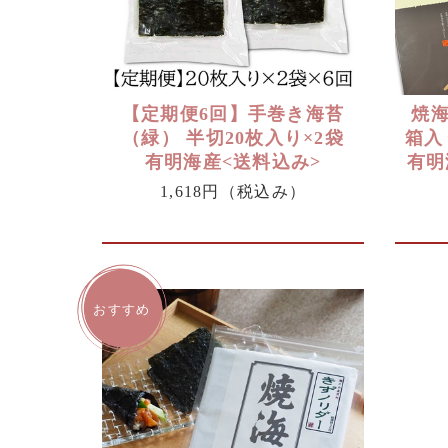
【定期便6回】手巻き海苔
焼海
（緑） 半切20枚入り×2袋
箱入
有明海産<送料込み>
有明
1,618円
（税込み）