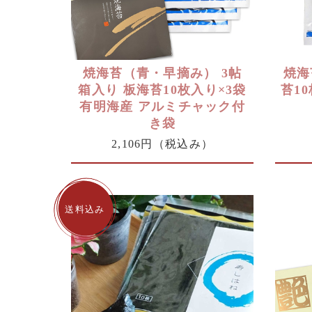
焼海苔（青・早摘み） 3帖
焼海
箱入り 板海苔10枚入り×3袋
苔1
有明海産 アルミチャック付
き袋
2,106円
（税込み）