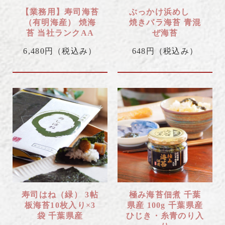
【業務用】寿司海苔
ぶっかけ浜めし
（有明海産） 焼海
焼きバラ海苔 青混
苔 当社ランクAA
ぜ海苔
6,480円
（税込み）
648円
（税込み）
寿司はね（緑） 3帖
極み海苔佃煮 千葉
板海苔10枚入り×3
県産 100g 千葉県産
袋 千葉県産
ひじき・糸青のり入