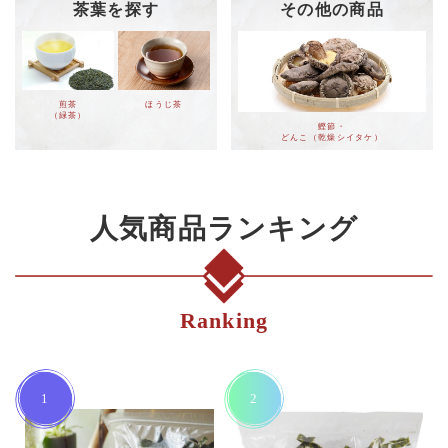
茶葉を探す
その他の商品
煎茶
ほうじ茶
（緑茶）
鰹節・
どんこ（乾燥シイタケ）
人気商品ランキング
Ranking
1
2