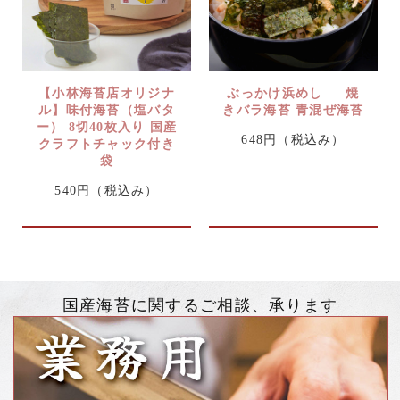
【小林海苔店オリジナ
ぶっかけ浜めし 焼
ル】味付海苔（塩バタ
きバラ海苔 青混ぜ海苔
ー） 8切40枚入り 国産
648円
（税込み）
クラフトチャック付き
袋
540円
（税込み）
国産海苔に関するご相談、承ります