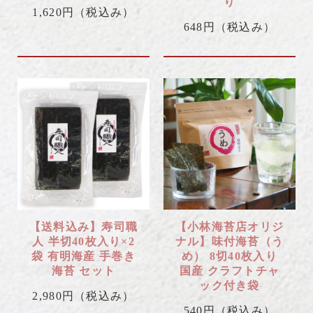
り
1,620円
（税込み）
648円
（税込み）
【送料込み】寿司職
【小林海苔店オリジ
人 半切40枚入り×2
ナル】味付海苔（う
袋 有明海産 手巻き
め） 8切40枚入り
海苔 セット
国産 クラフトチャ
ック付き袋
2,980円
（税込み）
540円
（税込み）