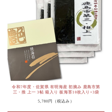
令和7年度・佐賀県 有明海産 初摘み 鹿島市第
三・推 上一 3帖 箱入り 板海苔10枚入り×3袋
5,780円
（税込み）