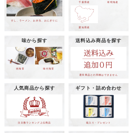
千葉県産
有明海産
すし、ラーメン、お弁当、おにぎりに
愛知県産
味から探す
送料込み商品を探す
焼海苔
味付海苔
通常商品との同梱はできません
人気商品から探す
ギフト・詰め合わせ
注文数ランキング上位商品
箱入り・プレゼント