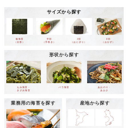
サイズから探す
板海苔
半切
3切
8切
（全形）
（手巻き）
（おにぎり）
（おかず）
形状から探す
もみ海苔・
バラ海苔
あおのり・
きざみ海苔
あおさ
業務用の海苔を探す
産地から探す