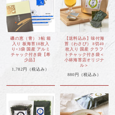
磯の恵（青） 3帖 箱
【送料込み】味付海
入り 板海苔10枚入
苔（わさび） 8切40
り×3袋 国産 アルミ
枚入り 国産 クラフ
チャック付き袋【希
トチャック付き袋＜
少品】
小林海苔店オリジナ
ル＞
1,782円
（税込み）
880円
（税込み）