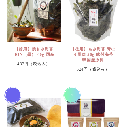
【徳用】焼もみ海苔
【徳用】もみ海苔 青の
BON（黒） 60g 国産
り風味 50g 味付海苔
韓国産原料
432円
（税込み）
324円
（税込み）
3
4