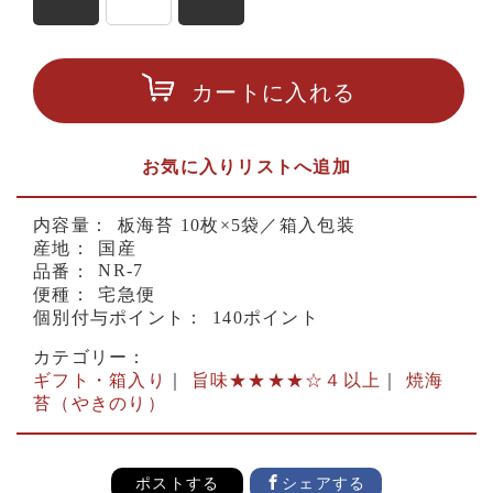
カートに入れる
お気に入りリストへ追加
内容量：
板海苔 10枚×5袋／箱入包装
産地：
国産
NR-7
品番：
便種：
宅急便
個別付与ポイント：
140ポイント
カテゴリー：
ギフト・箱入り
｜
旨味★★★★☆４以上
｜
焼海
苔（やきのり）
ポストする
シェアする