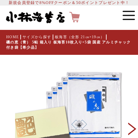
新規会員登録で8%OFFクーポン＆50ポイントプレゼント中！
HOME
サイズから探す
板海苔（全形 21㎝×19㎝）
磯の恵（青） 5帖 箱入り 板海苔10枚入り×5袋 国産 アルミチャック
付き袋【希少品】