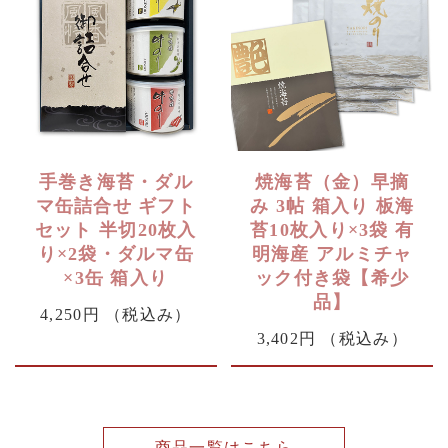
手巻き海苔・ダル
焼海苔（金）早摘
マ缶詰合せ ギフト
み 3帖 箱入り 板海
セット 半切20枚入
苔10枚入り×3袋 有
り×2袋・ダルマ缶
明海産 アルミチャ
×3缶 箱入り
ック付き袋【希少
品】
4,250円
（税込み）
3,402円
（税込み）
商品一覧はこちら