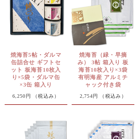
焼海苔5帖・ダルマ
焼海苔（緑・早摘
缶詰合せ ギフトセ
み） 3帖 箱入り 板
ット 板海苔10枚入
海苔10枚入り×3袋
り×5袋・ダルマ缶
有明海産 アルミチ
×3缶 箱入り
ャック付き袋
6,250円
（税込み）
2,754円
（税込み）