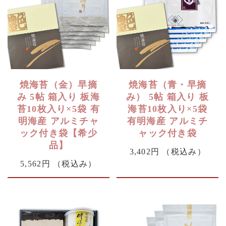
焼海苔（金）早摘
焼海苔（青・早摘
み 5帖 箱入り 板海
み） 5帖 箱入り 板
苔10枚入り×5袋 有
海苔10枚入り×5袋
明海産 アルミチャ
有明海産 アルミチ
ック付き袋【希少
ャック付き袋
品】
3,402円
（税込み）
5,562円
（税込み）