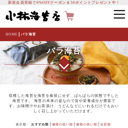
新規会員登録で8%OFFクーポン＆50ポイントプレゼント中！
HOME
バラ海苔
バラ海苔
Category
収穫した海苔を海苔を板状にせず、ばらばらの状態で干した
海苔です。 海苔の本来の姿なので旨や栄養成分が豊富で
す。お味噌汁やお茶漬け、うどんなどにいれるだけでもおい
しく召し上がっていただけます。
表示順：
おすすめ順
価格の低い順
価格の高い順
名前順