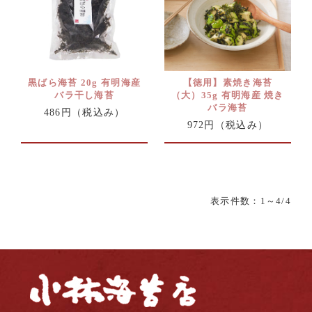
黒ばら海苔 20g 有明海産
【徳用】素焼き海苔
バラ干し海苔
（大）35g 有明海産 焼き
バラ海苔
486円
（税込み）
972円
（税込み）
表示件数：
1
～4/4