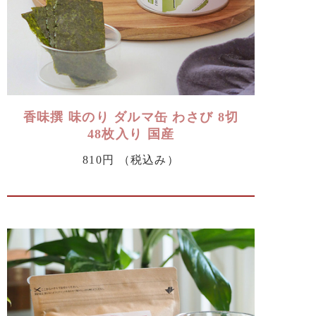
香味撰 味のり ダルマ缶 わさび 8切
48枚入り 国産
810円
（税込み）