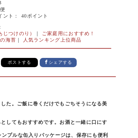
3
便
イント：
40ポイント
：
あじつけのり）
｜
ご家庭用におすすめ！
下の海苔
｜
人気ランキング上位商品
ポストする
シェアする
ました。ご飯に巻くだけでもごちそうになる美
みとしてもおすすめです。お酒と一緒に口にす
シンプルな缶入りパッケージは、保存にも便利