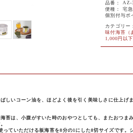
AZ-
品番：
便種：
宅急
個別付与ポ
カテゴリー
味付海苔（
1,000円以
香ばしいコーン油を、ほどよく後を引く美味しさに仕上げ
の海苔は、小腹がすいた時のおやつとしても、またおつま
す。
使っていただける板海苔を8分の1にした8切サイズです。