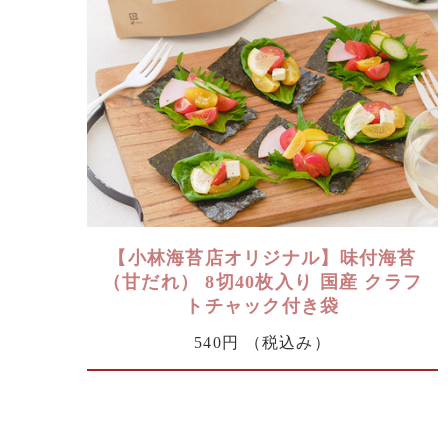
【小林海苔店オリジナル】味付海苔
（甘だれ） 8切40枚入り 国産 クラフ
トチャック付き袋
540円
（税込み）