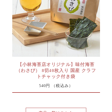
【小林海苔店オリジナル】味付海苔
（わさび） 8切40枚入り 国産 クラフ
トチャック付き袋
540円
（税込み）