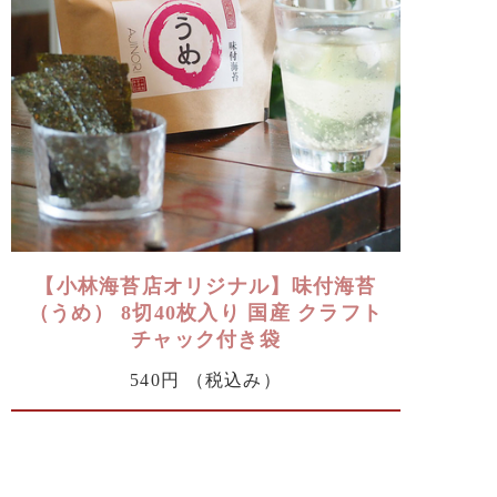
【小林海苔店オリジナル】味付海苔
（うめ） 8切40枚入り 国産 クラフト
チャック付き袋
540円
（税込み）