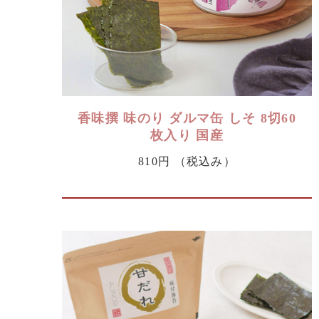
香味撰 味のり ダルマ缶 しそ 8切60
枚入り 国産
810円
（税込み）