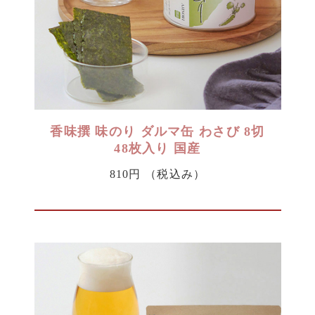
香味撰 味のり ダルマ缶 わさび 8切
48枚入り 国産
810円
（税込み）