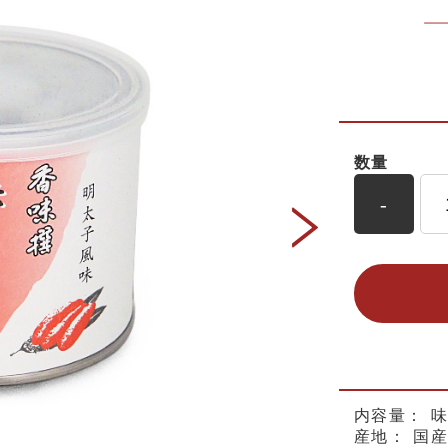
数量
-
内容量：
味
産地：
国産