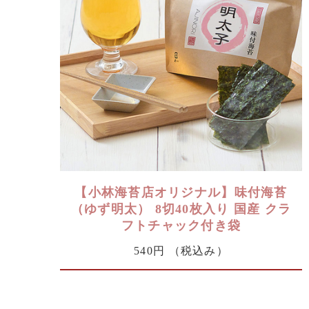
【小林海苔店オリジナル】味付海苔
（ゆず明太） 8切40枚入り 国産 クラ
フトチャック付き袋
540円
（税込み）