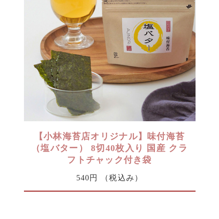
【小林海苔店オリジナル】味付海苔
（塩バター） 8切40枚入り 国産 クラ
フトチャック付き袋
540円
（税込み）