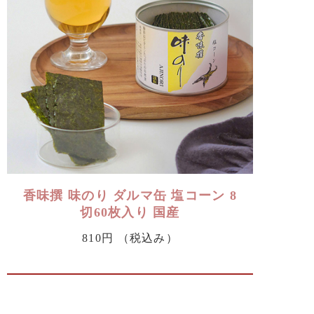
香味撰 味のり ダルマ缶 塩コーン 8
切60枚入り 国産
810円
（税込み）