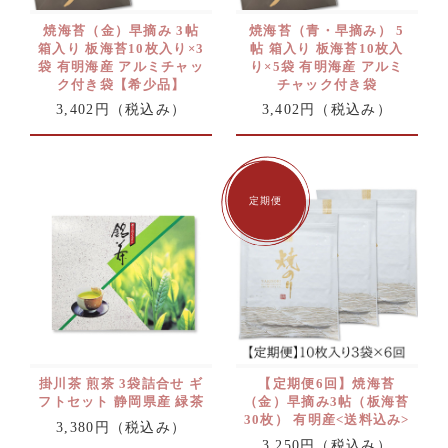
焼海苔（金）早摘み 3帖
焼海苔（青・早摘み） 5
箱入り 板海苔10枚入り×3
帖 箱入り 板海苔10枚入
袋 有明海産 アルミチャッ
り×5袋 有明海産 アルミ
ク付き袋【希少品】
チャック付き袋
3,402円
（税込み）
3,402円
（税込み）
掛川茶 煎茶 3袋詰合せ ギ
【定期便6回】焼海苔
フトセット 静岡県産 緑茶
（金）早摘み3帖（板海苔
30枚） 有明産<送料込み>
3,380円
（税込み）
3,250円
（税込み）