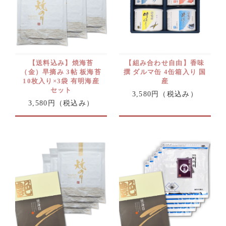
【送料込み】焼海苔
【組み合わせ自由】香味
（金）早摘み 3帖 板海苔
撰 ダルマ缶 4缶箱入り 国
10枚入り×3袋 有明海産
産
セット
3,580円
（税込み）
3,580円
（税込み）