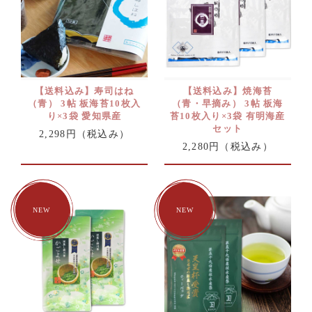
【送料込み】寿司はね
【送料込み】焼海苔
（青） 3帖 板海苔10枚入
（青・早摘み） 3帖 板海
り×3袋 愛知県産
苔10枚入り×3袋 有明海産
セット
2,298円
（税込み）
2,280円
（税込み）