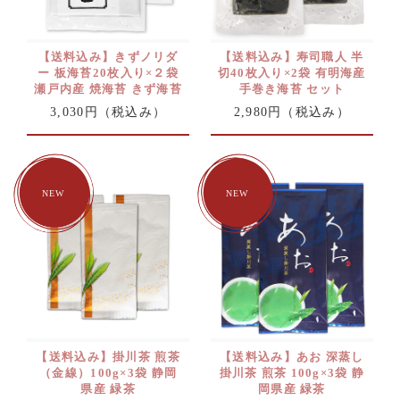
【送料込み】きずノリダ
【送料込み】寿司職人 半
ー 板海苔20枚入り×２袋
切40枚入り×2袋 有明海産
瀬戸内産 焼海苔 きず海苔
手巻き海苔 セット
3,030円
（税込み）
2,980円
（税込み）
【送料込み】掛川茶 煎茶
【送料込み】あお 深蒸し
（金線）100g×3袋 静岡
掛川茶 煎茶 100g×3袋 静
県産 緑茶
岡県産 緑茶