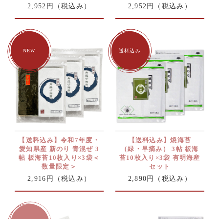
2,952円
（税込み）
2,952円
（税込み）
【送料込み】令和7年度・
【送料込み】焼海苔
愛知県産 新のり 青混ぜ 3
（緑・早摘み） 3帖 板海
帖 板海苔10枚入り×3袋＜
苔10枚入り×3袋 有明海産
数量限定＞
セット
2,916円
（税込み）
2,890円
（税込み）