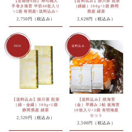
【定期便6回】寿司職人
【送料込み】掛川茶 煎茶
手巻き海苔 半切40枚入り
（緑線）100g×3袋 静岡
×2袋 有明産<送料込み>
県産 緑茶
2,750円
（税込み）
2,628円
（税込み）
【送料込み】掛川茶 煎茶
【送料込み】焼海苔
（緑・金縁）100g×2袋
（金）早摘み 2帖 板海苔
静岡県産 緑茶
10枚入り×2袋 有明海産
セット
2,520円
（税込み）
2,500円
（税込み）