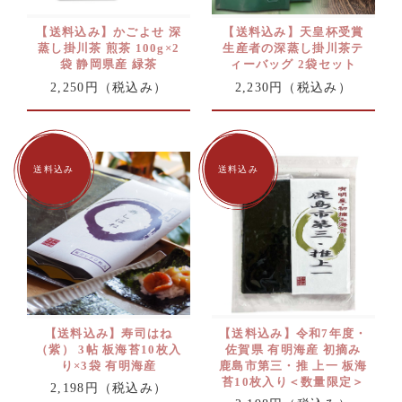
【送料込み】かごよせ 深
【送料込み】天皇杯受賞
蒸し掛川茶 煎茶 100g×2
生産者の深蒸し掛川茶テ
袋 静岡県産 緑茶
ィーバッグ 2袋セット
2,250円
（税込み）
2,230円
（税込み）
【送料込み】寿司はね
【送料込み】令和7年度・
（紫） 3帖 板海苔10枚入
佐賀県 有明海産 初摘み
り×3袋 有明海産
鹿島市第三・推 上一 板海
苔10枚入り＜数量限定＞
2,198円
（税込み）