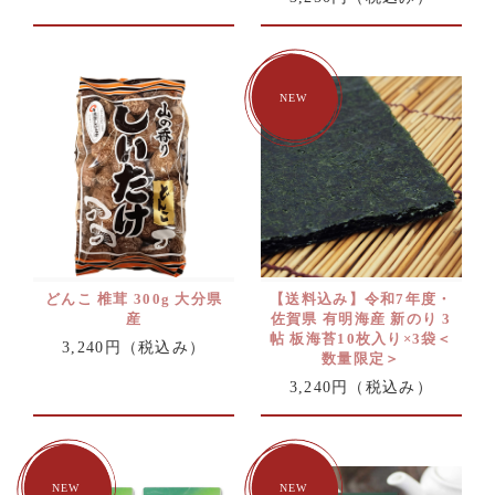
どんこ 椎茸 300g 大分県
【送料込み】令和7年度・
産
佐賀県 有明海産 新のり 3
帖 板海苔10枚入り×3袋＜
3,240円
（税込み）
数量限定＞
3,240円
（税込み）