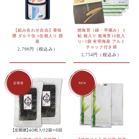
【組み合わせ自由】香味
焼海苔（緑・早摘み） 3
撰 ダルマ缶 3缶箱入り 国
帖 箱入り 板海苔10枚入
産
り×3袋 有明海産 アルミ
チャック付き袋
2,798円
（税込み）
2,754円
（税込み）