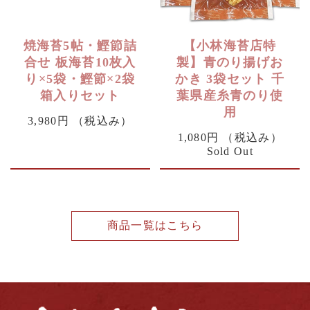
焼海苔5帖・鰹節詰
【小林海苔店特
合せ 板海苔10枚入
製】青のり揚げお
り×5袋・鰹節×2袋
かき 3袋セット 千
箱入りセット
葉県産糸青のり使
用
3,980円
（税込み）
1,080円
（税込み）
Sold Out
商品一覧はこちら