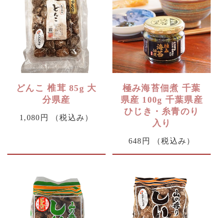
どんこ 椎茸 85g 大
極み海苔佃煮 千葉
分県産
県産 100g 千葉県産
ひじき・糸青のり
1,080円
（税込み）
入り
648円
（税込み）