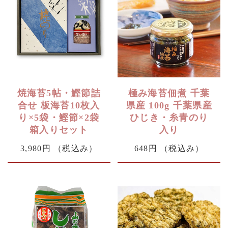
焼海苔5帖・鰹節詰
極み海苔佃煮 千葉
合せ 板海苔10枚入
県産 100g 千葉県産
り×5袋・鰹節×2袋
ひじき・糸青のり
箱入りセット
入り
3,980円
（税込み）
648円
（税込み）