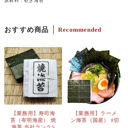
原材料：乾き海苔
おすすめ商品
Recommended
【業務用】寿司海
【業務用】ラーメ
苔（有明海産） 焼
ン海苔（国産） 8切
海苔 当社ランクS