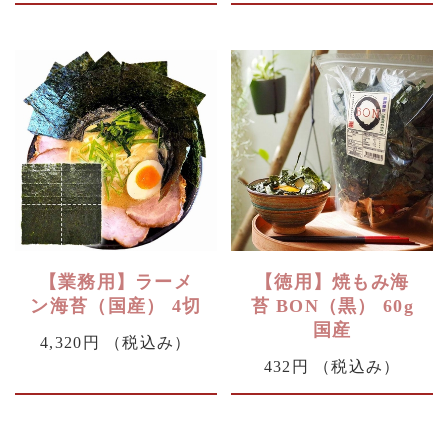
【業務用】ラーメ
【徳用】焼もみ海
ン海苔（国産） 4切
苔 BON（黒） 60g
国産
4,320円
（税込み）
432円
（税込み）