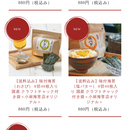
880円
（税込み）
880円
（税込み）
【送料込み】味付海苔
【送料込み】味付海苔
（わさび） 8切40枚入り
（塩バター） 8切40枚入
国産 クラフトチャック付
り 国産 クラフトチャック
き袋＜小林海苔店オリジ
付き袋＜小林海苔店オリ
ナル＞
ジナル＞
880円
（税込み）
880円
（税込み）