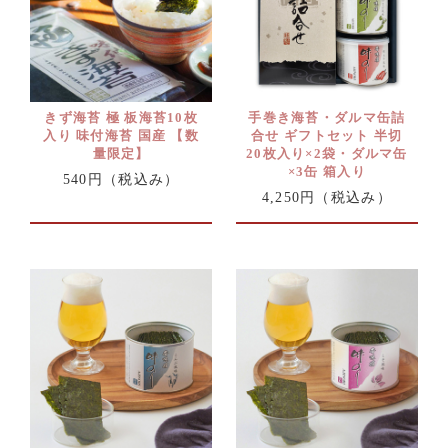
きず海苔 極 板海苔10枚
手巻き海苔・ダルマ缶詰
入り 味付海苔 国産 【数
合せ ギフトセット 半切
量限定】
20枚入り×2袋・ダルマ缶
×3缶 箱入り
540円
（税込み）
4,250円
（税込み）