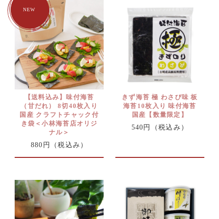
【送料込み】味付海苔
きず海苔 極 わさび味 板
（甘だれ） 8切40枚入り
海苔10枚入り 味付海苔
国産 クラフトチャック付
国産【数量限定】
き袋＜小林海苔店オリジ
540円
（税込み）
ナル＞
880円
（税込み）