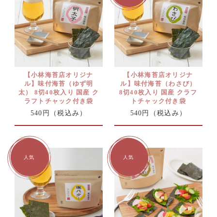
【小林海苔店オリジナ
【小林海苔店オリジナ
ル】味付海苔（ゆず明
ル】味付海苔（わさび）
太） 8切40枚入り 国産 ク
8切40枚入り 国産 クラフ
ラフトチャック付き袋
トチャック付き袋
540円
（税込み）
540円
（税込み）