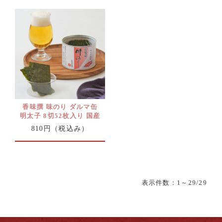
香味撰 味のり ダルマ缶
明太子 8切52枚入り 国産
810円
（税込み）
表示件数：
1
～29/29