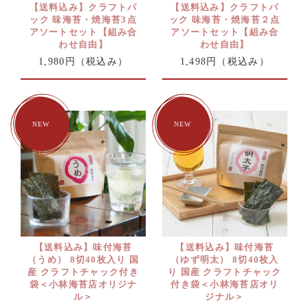
【送料込み】クラフトパ
【送料込み】クラフトパ
ック 味海苔・焼海苔3点
ック 味海苔・焼海苔２点
アソートセット【組み合
アソートセット【組み合
わせ自由】
わせ自由】
1,980円
（税込み）
1,498円
（税込み）
【送料込み】味付海苔
【送料込み】味付海苔
（うめ） 8切40枚入り 国
（ゆず明太） 8切40枚入
産 クラフトチャック付き
り 国産 クラフトチャック
袋＜小林海苔店オリジナ
付き袋＜小林海苔店オリ
ル＞
ジナル＞