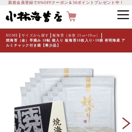
新規会員登録で8%OFFクーポン＆50ポイントプレゼント中！
HOME
サイズから探す
板海苔（全形 21㎝×19㎝）
焼海苔（金）早摘み 10帖 箱入り 板海苔10枚入り×10袋 有明海産 ア
ルミチャック付き袋【希少品】