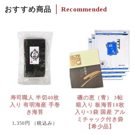
おすすめ商品
Recommended
寿司職人 半切40枚
磯の恵（青） 3帖
入り 有明海産 手巻
箱入り 板海苔10枚
き海苔
入り×3袋 国産 アル
ミチャック付き袋
1,350円
（税込み）
【希少品】