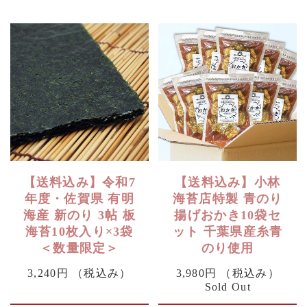
【送料込み】令和7
【送料込み】小林
年度・佐賀県 有明
海苔店特製 青のり
海産 新のり 3帖 板
揚げおかき10袋セ
海苔10枚入り×3袋
ット 千葉県産糸青
＜数量限定＞
のり使用
3,240円
（税込み）
3,980円
（税込み）
Sold Out