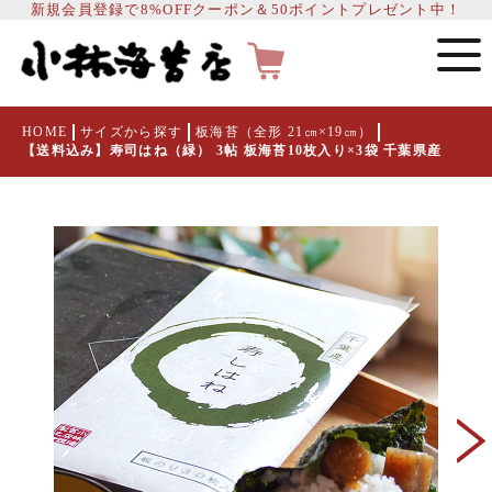
新規会員登録で8%OFFクーポン＆50ポイントプレゼント中！
HOME
サイズから探す
板海苔（全形 21㎝×19㎝）
【送料込み】寿司はね（緑） 3帖 板海苔10枚入り×3袋 千葉県産