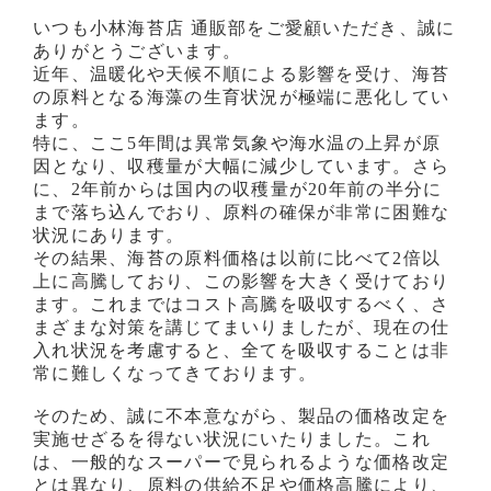
いつも小林海苔店 通販部をご愛顧いただき、誠に
ありがとうございます。
近年、温暖化や天候不順による影響を受け、海苔
の原料となる海藻の生育状況が極端に悪化してい
ます。
特に、ここ5年間は異常気象や海水温の上昇が原
因となり、収穫量が大幅に減少しています。さら
に、2年前からは国内の収穫量が20年前の半分に
まで落ち込んでおり、原料の確保が非常に困難な
状況にあります。
その結果、海苔の原料価格は以前に比べて2倍以
上に高騰しており、この影響を大きく受けており
ます。これまではコスト高騰を吸収するべく、さ
まざまな対策を講じてまいりましたが、現在の仕
入れ状況を考慮すると、全てを吸収することは非
常に難しくなってきております。
そのため、誠に不本意ながら、製品の価格改定を
実施せざるを得ない状況にいたりました。これ
は、一般的なスーパーで見られるような価格改定
とは異なり、原料の供給不足や価格高騰により、