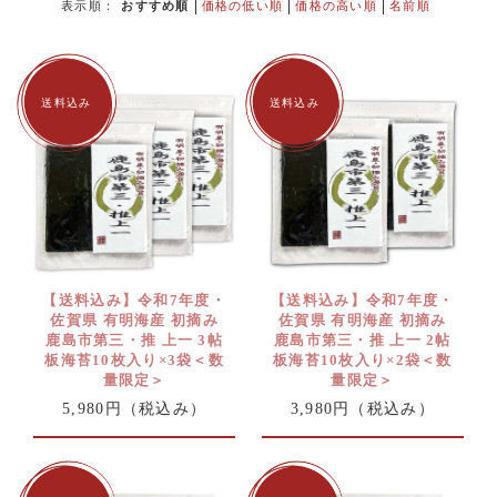
表示順：
おすすめ順
価格の低い順
価格の高い順
名前順
【送料込み】令和7年度・
【送料込み】令和7年度・
佐賀県 有明海産 初摘み
佐賀県 有明海産 初摘み
鹿島市第三・推 上一 3帖
鹿島市第三・推 上一 2帖
板海苔10枚入り×3袋＜数
板海苔10枚入り×2袋＜数
量限定＞
量限定＞
5,980円
（税込み）
3,980円
（税込み）