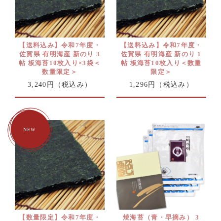
【送料込み】令和7年度・
【送料込み】令和7年度・
佐賀県 有明海産 新のり 3
佐賀県 有明海産 新のり 1
帖 板海苔10枚入り×3袋＜
帖 板海苔10枚入り＜数量
数量限定＞
限定＞
3,240円
（税込み）
1,296円
（税込み）
【数量限定】令和7年度・
焼海苔（青・早摘み） 3