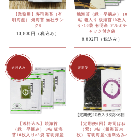
【業務用】寿司海苔（有
焼海苔（緑・早摘み） 10
明海産） 焼海苔 当社ラン
帖 箱入り 板海苔10枚入
クS
り×10袋 有明産 アルミチ
ャック付き袋
10,800円
（税込み）
8,802円
（税込み）
【送料込み】焼海苔
【定期便6回】寿司はね
（緑・早摘み） 3帖 板海
（紫）3帖（板海苔30
苔10枚入り×3袋 有明海産
枚） 有明海産<送料込み>