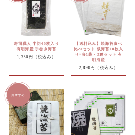
寿司職人 半切40枚入り
【送料込み】焼海苔食べ
有明海産 手巻き海苔
比べセット 板海苔10枚入
り×各1袋・3種セット 有
1,350円
（税込み）
明海産
2,890円
（税込み）