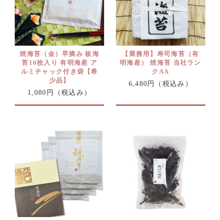
焼海苔（金）早摘み 板海
【業務用】寿司海苔（有
苔10枚入り 有明海産 ア
明海産） 焼海苔 当社ラン
ルミチャック付き袋【希
クAA
少品】
6,480円
（税込み）
1,080円
（税込み）