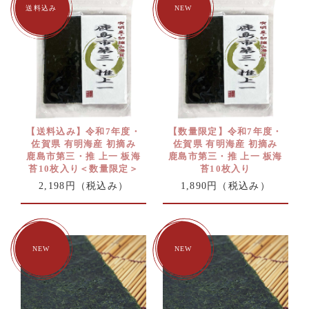
【送料込み】令和7年度・
【数量限定】令和7年度・
佐賀県 有明海産 初摘み
佐賀県 有明海産 初摘み
鹿島市第三・推 上一 板海
鹿島市第三・推 上一 板海
苔10枚入り＜数量限定＞
苔10枚入り
2,198円
（税込み）
1,890円
（税込み）