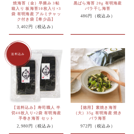
焼海苔（金）早摘み 3帖
黒ばら海苔 20g 有明海産
箱入り 板海苔10枚入り×3
バラ干し海苔
袋 有明海産 アルミチャッ
486円
（税込み）
ク付き袋【希少品】
3,402円
（税込み）
【送料込み】寿司職人 半
【徳用】素焼き海苔
切40枚入り×2袋 有明海産
（大）35g 有明海産 焼き
手巻き海苔 セット
バラ海苔
2,980円
（税込み）
972円
（税込み）