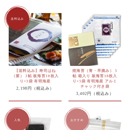
【送料込み】寿司はね
焼海苔（青・早摘み） 5
（紫） 3帖 板海苔10枚入
帖 箱入り 板海苔10枚入
り×3袋 有明海産
り×5袋 有明海産 アルミ
チャック付き袋
2,198円
（税込み）
3,402円
（税込み）