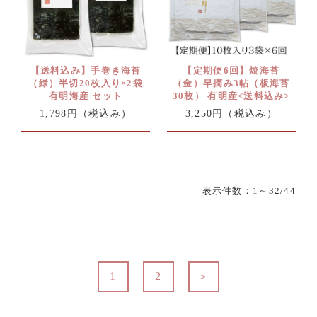
【送料込み】手巻き海苔
【定期便6回】焼海苔
（緑）半切20枚入り×2袋
（金）早摘み3帖（板海苔
有明海産 セット
30枚） 有明産<送料込み>
1,798円
（税込み）
3,250円
（税込み）
表示件数：
1
～32/44
1
2
＞